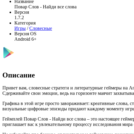
Название
Повар Слов - Найди все слова
Версия
1.7.2
Категория
Игры
/
Словесные
Версия OS
Android 6+
Описание
Привет вам, словесные стратеги и литературные геймеры на A
Сдерживайте свои эмоции, ведь на горизонте маячит захватыв
Графика в этой игре просто завораживает: креативные слова,
визуальные цифровые эпизоды придают каждому моменту игры у
Геймплей Повар Слов - Найди все слова – это настоящее гейме
приглашает вас к увлекательному процессу исследования мира 