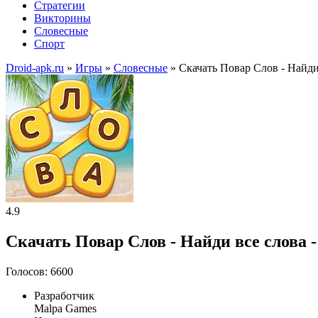
Стратегии
Викторины
Словесные
Спорт
Droid-apk.ru
»
Игры
»
Словесные
» Скачать Повар Слов - Найд
4.9
Скачать Повар Слов - Найди все слова -
Голосов: 6600
Разработчик
Malpa Games