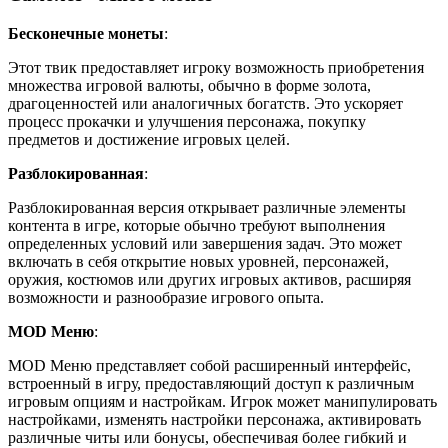
Бесконечные монеты
:
Этот твик предоставляет игроку возможность приобретения
множества игровой валюты, обычно в форме золота,
драгоценностей или аналогичных богатств. Это ускоряет
процесс прокачки и улучшения персонажа, покупку
предметов и достижение игровых целей.
Разблокированная
:
Разблокированная версия открывает различные элементы
контента в игре, которые обычно требуют выполнения
определенных условий или завершения задач. Это может
включать в себя открытие новых уровней, персонажей,
оружия, костюмов или других игровых активов, расширяя
возможности и разнообразие игрового опыта.
MOD Меню
:
MOD Меню представляет собой расширенный интерфейс,
встроенный в игру, предоставляющий доступ к различным
игровым опциям и настройкам. Игрок может манипулировать
настройками, изменять настройки персонажа, активировать
различные читы или бонусы, обеспечивая более гибкий и