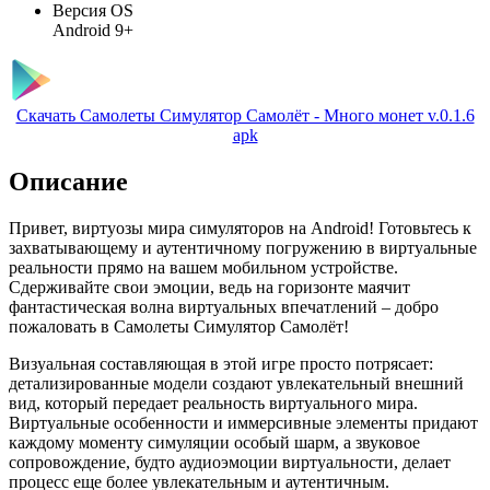
Версия OS
Android 9+
Скачать Cамолеты Cимулятор Cамолёт - Много монет v.0.1.6
apk
Описание
Привет, виртуозы мира симуляторов на Android! Готовьтесь к
захватывающему и аутентичному погружению в виртуальные
реальности прямо на вашем мобильном устройстве.
Сдерживайте свои эмоции, ведь на горизонте маячит
фантастическая волна виртуальных впечатлений – добро
пожаловать в Cамолеты Cимулятор Cамолёт!
Визуальная составляющая в этой игре просто потрясает:
детализированные модели создают увлекательный внешний
вид, который передает реальность виртуального мира.
Виртуальные особенности и иммерсивные элементы придают
каждому моменту симуляции особый шарм, а звуковое
сопровождение, будто аудиоэмоции виртуальности, делает
процесс еще более увлекательным и аутентичным.