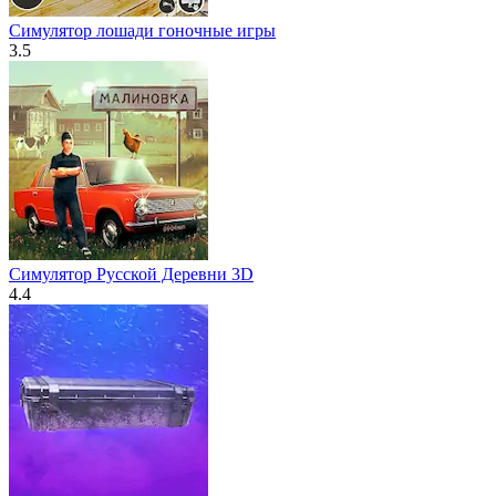
Cимулятор лошади гоночные игры
3.5
Симулятор Русской Деревни 3D
4.4