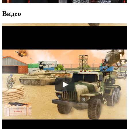
Видео