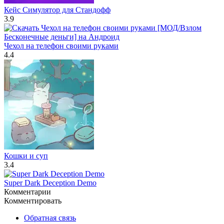
Кейс Симулятор для Стандофф
3.9
Чехол на телефон своими руками
4.4
Кошки и суп
3.4
Super Dark Deception Demo
Комментарии
Комментировать
Обратная связь