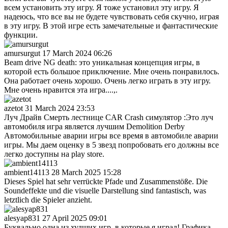
всем установить эту игру. Я тоже установил эту игру. Я
надеюсь, что все вы не будете чувствовать себя скучно, играя
в эту игру. В этой игре есть замечательные и фантастические
функции.
amursurgut
17 March 2024 06:26
Beam drive NG death: это уникальная концепция игры, в
которой есть большое приключение. Мне очень понравилось.
Она работает очень хорошо. Очень легко играть в эту игру.
Мне очень нравится эта игра....,.
azetot
31 March 2024 23:53
Луч Драйв Смерть лестнице CAR Crash симулятор :Это луч
автомобиля игра является лучшим Demolition Derby
Автомобильные аварии игры все время в автомобиле аварии
игры. Мы даем оценку в 5 звезд попробовать его должны все
легко доступны на play store.
ambient14113
28 March 2025 15:28
Dieses Spiel hat sehr verrückte Pfade und Zusammenstöße. Die
Soundeffekte und die visuelle Darstellung sind fantastisch, was
letztlich die Spieler anzieht.
alesyap831
27 April 2025 09:01
Буквально одна из худших игр, в которые я играл! Графика