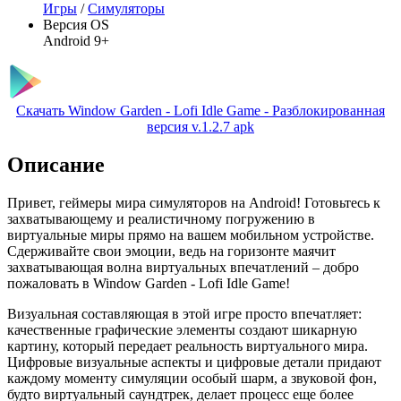
Игры
/
Симуляторы
Версия OS
Android 9+
Скачать Window Garden - Lofi Idle Game - Разблокированная
версия v.1.2.7 apk
Описание
Привет, геймеры мира симуляторов на Android! Готовьтесь к
захватывающему и реалистичному погружению в
виртуальные миры прямо на вашем мобильном устройстве.
Сдерживайте свои эмоции, ведь на горизонте маячит
захватывающая волна виртуальных впечатлений – добро
пожаловать в Window Garden - Lofi Idle Game!
Визуальная составляющая в этой игре просто впечатляет:
качественные графические элементы создают шикарную
картину, который передает реальность виртуального мира.
Цифровые визуальные аспекты и цифровые детали придают
каждому моменту симуляции особый шарм, а звуковой фон,
будто виртуальный саундтрек, делает процесс еще более