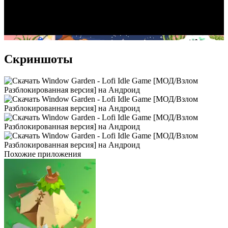
Скриншоты
Похожие приложения