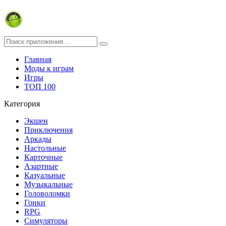
Главная
Моды к играм
Игры
ТОП 100
Категория
Экшен
Приключения
Аркады
Настольные
Карточные
Азартные
Казуальные
Музыкальные
Головоломки
Гонки
RPG
Симуляторы