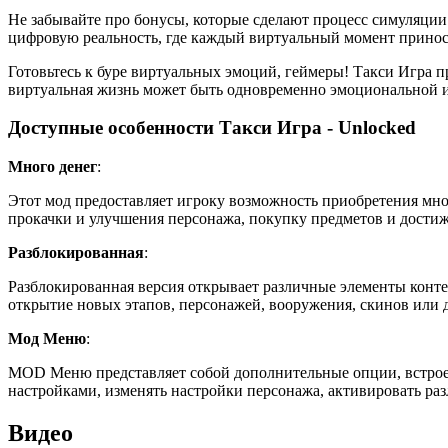
Не забывайте про бонусы, которые сделают процесс симуляции
цифровую реальность, где каждый виртуальный момент принос
Готовьтесь к буре виртуальных эмоций, геймеры! Такси Игрa п
виртуальная жизнь может быть одновременно эмоциональной и
Доступные особенности Такси Игрa - Unlocked
Много денег
:
Этот мод предоставляет игроку возможность приобретения мно
прокачки и улучшения персонажа, покупку предметов и дости
Разблокированная
:
Разблокированная версия открывает различные элементы конте
открытие новых этапов, персонажей, вооружения, скинов или 
Мод Меню
:
MOD Меню представляет собой дополнительные опции, встрое
настройками, изменять настройки персонажа, активировать ра
Видео