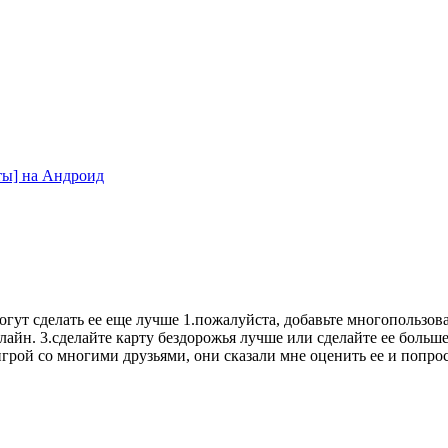
гут сделать ее еще лучше 1.пожалуйста, добавьте многопользов
айн. 3.сделайте карту бездорожья лучше или сделайте ее больше
й игрой со многими друзьями, они сказали мне оценить ее и поп