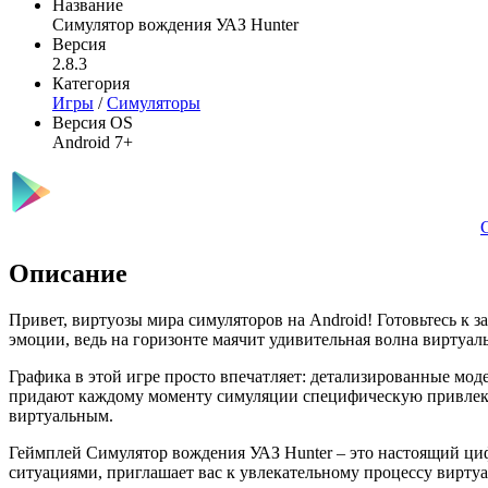
Название
Симулятор вождения УАЗ Hunter
Версия
2.8.3
Категория
Игры
/
Симуляторы
Версия OS
Android 7+
Описание
Привет, виртуозы мира симуляторов на Android! Готовьтесь 
эмоции, ведь на горизонте маячит удивительная волна виртуа
Графика в этой игре просто впечатляет: детализированные мо
придают каждому моменту симуляции специфическую привлекат
виртуальным.
Геймплей Симулятор вождения УАЗ Hunter – это настоящий ци
ситуациями, приглашает вас к увлекательному процессу вирту