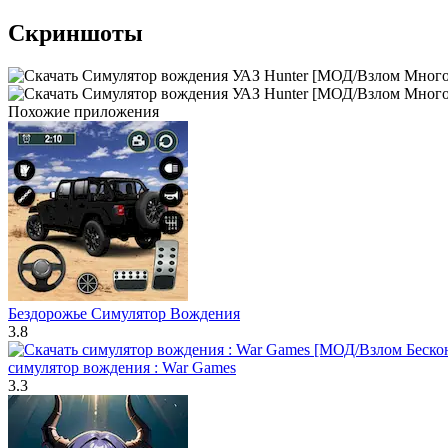
Скриншоты
Похожие приложения
Бездорожье Симулятор Вождения
3.8
симулятор вождения : War Games
3.3