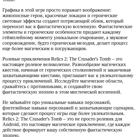
Графика в этой игре просто поражает воображение:
живописные герои, красочные локации и героические
световые эффекты создают потрясающий облик, который
переносит вас в фантастическую вселенную. Фантастические
элементы и героические особенности придают каждому
геймплейному моменту уникальное очарование, а звуковое
сопровождение, будто героическая мелодия, делает процесс
еще более магическим и погружающим.
Ролевые приключения Relics 2: The Crusader's Tomb – это
настоящее ролевое великолепие. Разнообразие магических
квестов, начиная от героических столкновений и заканчивая
захватывающими квестами, приглашает вас к увлекательному
процессу приключений. Исследуйте магические области,
сражайтесь с противниками, и создавайте свою
фантастическую эпопею в этом мистической вселенной.
Не забывайте про уникальные навыки персонажей,
фэнтезийные навыки персонажей и захватывающие сценарии,
которые сделают процесс игры еще более увлекательным.
Relics 2: The Crusader's Tomb – это не просто ролевик для
Android, это настоящее магическое приключение, где каждое
действие формирует вашу собственную фантастическую
эпопею.