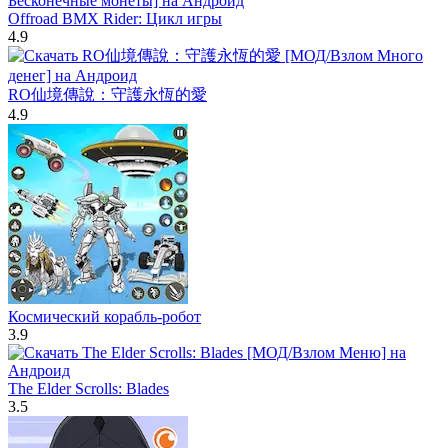
Offroad BMX Rider: Цикл игры
4.9
RO仙境傳說：守護永恆的愛
4.9
Космический корабль-робот
3.9
The Elder Scrolls: Blades
3.5