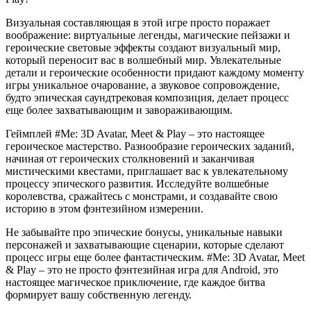
Визуальная составляющая в этой игре просто поражает
воображение: виртуальные легенды, магические пейзажи и
героические световые эффекты создают визуальный мир,
который переносит вас в волшебный мир. Увлекательные
детали и героические особенности придают каждому моменту
игры уникальное очарование, а звуковое сопровождение,
будто эпическая саундтрековая композиция, делает процесс
еще более захватывающим и завораживающим.
Геймплей #Me: 3D Avatar, Meet & Play – это настоящее
героическое мастерство. Разнообразие героических заданий,
начиная от героических столкновений и заканчивая
мистическими квестами, приглашает вас к увлекательному
процессу эпического развития. Исследуйте волшебные
королевства, сражайтесь с монстрами, и создавайте свою
историю в этом фэнтезийном измерении.
Не забывайте про эпические бонусы, уникальные навыки
персонажей и захватывающие сценарии, которые сделают
процесс игры еще более фантастическим. #Me: 3D Avatar, Meet
& Play – это не просто фэнтезийная игра для Android, это
настоящее магическое приключение, где каждое битва
формирует вашу собственную легенду.