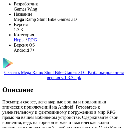
Разработчик
Games Wing
Название
Mega Ramp Stunt Bike Games 3D
Версия
1.3.3
Категория
Игры
/
RPG
Версия OS
Android 7+
Скачать Mega Ramp Stunt Bike Games 3D - Разблокированная
версия v.1.3.3 apk
Описание
Посмотри скорее, легендарные воины и поклонники
эпических приключений на Android! Готовьтесь к
увлекательному и фэнтезийному погружению в мир RPG
прямо на вашем мобильном устройстве. Сдерживайте свои
волнения, ведь на горизонте маячит магическая волна
мистических впечатлений – добро пожаловать в Mega Ramp