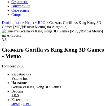
Стратегии
Викторины
Словесные
Спорт
Droid-apk.ru
»
Игры
»
RPG
» Скачать Gorilla vs King Kong 3D
Games [МОД/Взлом Меню] на Андроид
3.8
Скачать Gorilla vs King Kong 3D Games
- Меню
Голосов: 2700
Разработчик
Ystone Inc
Название
Gorilla vs King Kong 3D Games
Версия
2.9.5
Категория
Игры
/
RPG