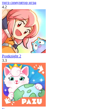
тигр симулятор игра
4.2
Postknight 2
3.3