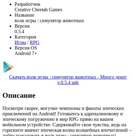
Разработчик
Creative Cheetah Games
Название
волк игры : симулятор животных
Версия
0.5.4
Категория
Игры
/
RPG
Версия OS
Android 7+
Скачать волк игры : симулятор животных - Много денег
v.0.5.4 apk
Описание
Посмотри скорее, могучие чемпионы и фанаты эпических
приключений на Android! Готовьтесь к адреналиновому и
эпическому погружению в мир RPG прямо на вашем
мобильном устройстве. Сдерживайте свои чувства, ведь на
горизонте маячит эпическая волна волшебных впечатлений –
добро пожаловать в волк игры : симулятор животных!