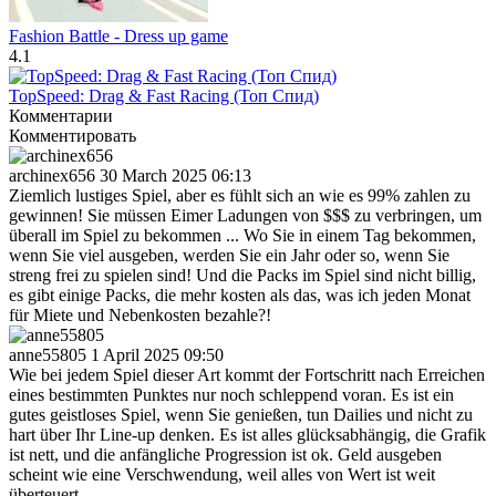
Fashion Battle - Dress up game
4.1
TopSpeed: Drag & Fast Racing (Топ Спид)
Комментарии
Комментировать
archinex656
30 March 2025 06:13
Ziemlich lustiges Spiel, aber es fühlt sich an wie es 99% zahlen zu
gewinnen! Sie müssen Eimer Ladungen von $$$ zu verbringen, um
überall im Spiel zu bekommen ... Wo Sie in einem Tag bekommen,
wenn Sie viel ausgeben, werden Sie ein Jahr oder so, wenn Sie
streng frei zu spielen sind! Und die Packs im Spiel sind nicht billig,
es gibt einige Packs, die mehr kosten als das, was ich jeden Monat
für Miete und Nebenkosten bezahle?!
anne55805
1 April 2025 09:50
Wie bei jedem Spiel dieser Art kommt der Fortschritt nach Erreichen
eines bestimmten Punktes nur noch schleppend voran. Es ist ein
gutes geistloses Spiel, wenn Sie genießen, tun Dailies und nicht zu
hart über Ihr Line-up denken. Es ist alles glücksabhängig, die Grafik
ist nett, und die anfängliche Progression ist ok. Geld ausgeben
scheint wie eine Verschwendung, weil alles von Wert ist weit
überteuert.