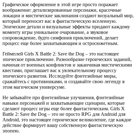
Графическое оформление в этой игре просто поражает
воображение: детализированные персонажи, красочные
локации и мистические заклинания создают визуальный мир,
который переносит вас в фантастическую вселенную.
Эпические детали и визуальные эффекты придают каждому
моменту игры уникальное очарование, а звуковое
сопровождение, будто симфония приключений, делает
процесс еще более захватывающим и остросюжетным.
Геймплей Girls X Battle 2: Save the Dog – это настоящее
эпическое приключение. Разнообразие героических заданий,
начиная от военных конфликтов и заканчивая мистическими
квестами, приглашает вас к увлекательному процессу
эпического развития. Исследуйте фэнтезийные миры,
сражайтесь с противниками, и создавайте свою легенду в
этом магическом универсуме.
Не забывайте про фэнтезийные улучшения, фэнтезийные
навыки персонажей и захватывающие сценарии, которые
сделают процесс игры еще более фантастическим. Girls X
Battle 2: Save the Dog – это не просто RPG для Android для
Android, это настоящее героическое великолепие, где каждое
действие формирует вашу собственную фантастическую
эпопею.