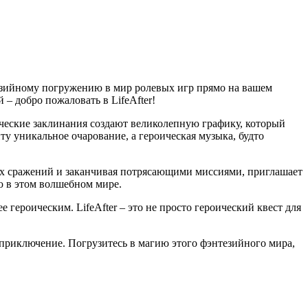
тезийному погружению в мир ролевых игр прямо на вашем
– добро пожаловать в LifeAfter!
ческие заклинания создают великолепную графику, который
у уникальное очарование, а героическая музыка, будто
ких сражений и заканчивая потрясающими миссиями, приглашает
ю в этом волшебном мире.
героическим. LifeAfter – это не просто героический квест для
 приключение. Погрузитесь в магию этого фэнтезийного мира,