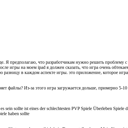
оиде. Я предполагаю, что разработчикам нужно решить проблему с
после игры на моем ipad я должен сказать, что игра очень обтек
разницу в каждом аспекте игры. это приложение, которое играе
ет файлы? Из-за этого игра загружается дольше, примерно 5-10 ми
e es sein sollte ist eines der schlechtesten PVP Spiele Überleben Spiel
iele haben sollte