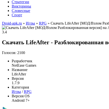
Стратегии
Викторины
Словесные
Спорт
Droid-apk.ru
»
Игры
»
RPG
» Скачать LifeAfter [МОД/Взлом Раз
3.4
Скачать LifeAfter - Разблокированная 
Голосов: 2100
Разработчик
NetEase Games
Название
LifeAfter
Версия
1.7.9
Категория
Игры
/
RPG
Версия OS
Android 7+