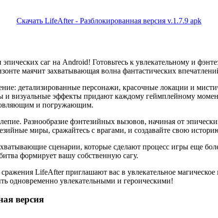
Скачать LifeAfter - Разблокированная версия v.1.7.9 apk
эпических саг на Android! Готовьтесь к увлекательному и фэн
изонте маячит захватывающая волна фантастических впечатлений 
ение: детализированные персонажи, красочные локации и мисти
ты и визуальные эффекты придают каждому геймплейному момент
хновляющим и погружающим.
колепие. Разнообразие фэнтезийных вызовов, начиная от эпичес
езийные миры, сражайтесь с врагами, и создавайте свою истори
ватывающие сценарии, которые сделают процесс игры еще более 
 битва формирует вашу собственную сагу.
 сражения LifeAfter приглашают вас в увлекательное магическое
быть одновременно увлекательными и героическими!
ная версия