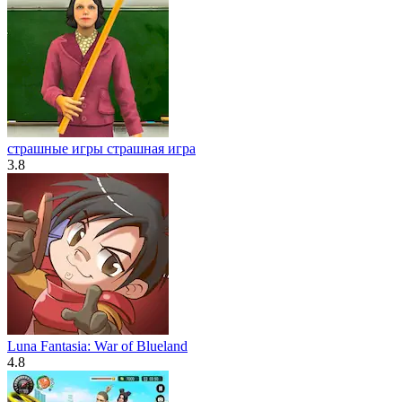
страшные игры страшная игра
3.8
Luna Fantasia: War of Blueland
4.8