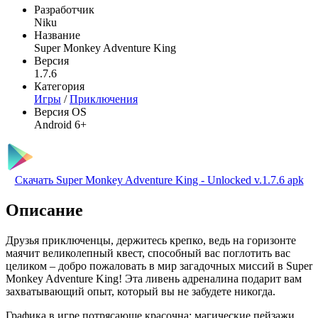
Разработчик
Niku
Название
Super Monkey Adventure King
Версия
1.7.6
Категория
Игры
/
Приключения
Версия OS
Android 6+
Скачать Super Monkey Adventure King - Unlocked v.1.7.6 apk
Описание
Друзья приключенцы, держитесь крепко, ведь на горизонте
маячит великолепный квест, способный вас поглотить вас
целиком – добро пожаловать в мир загадочных миссий в Super
Monkey Adventure King! Эта ливень адреналина подарит вам
захватывающий опыт, который вы не забудете никогда.
Графика в игре потрясающе красочна: магические пейзажи,