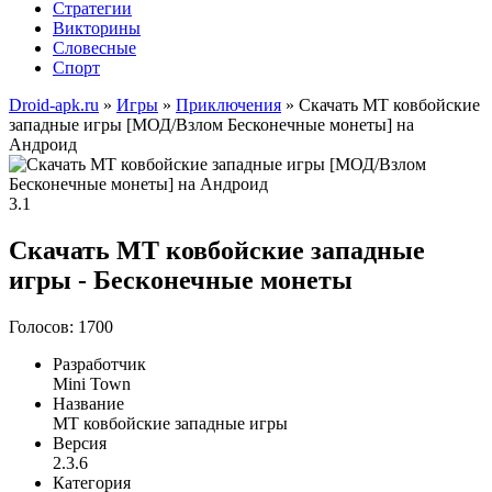
Стратегии
Викторины
Словесные
Спорт
Droid-apk.ru
»
Игры
»
Приключения
» Скачать MT ковбойские
западные игры [МОД/Взлом Бесконечные монеты] на
Андроид
3.1
Скачать MT ковбойские западные
игры - Бесконечные монеты
Голосов: 1700
Разработчик
Mini Town
Название
MT ковбойские западные игры
Версия
2.3.6
Категория