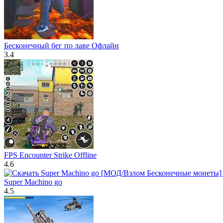
Бесконечный бег по лаве Офлайн
3.4
FPS Encounter Strike Offline
4.6
Super Machino go
4.5