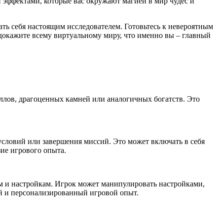
 эффектами, которые вас окружают магией в мир чудес и
вать себя настоящим исследователем. Готовьтесь к невероятным
докажите всему виртуальному миру, что именно вы – главный
ллов, драгоценных камней или аналогичных богатств. Это
условий или завершения миссий. Это может включать в себя
ие игрового опыта.
 и настройкам. Игрок может манипулировать настройками,
ий и персонализированный игровой опыт.