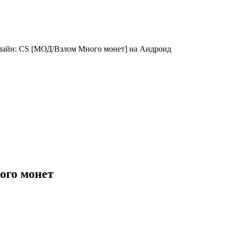
офлайн: CS [МОД/Взлом Много монет] на Андроид
ного монет