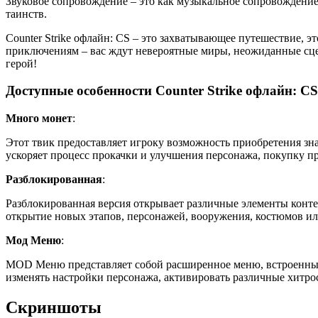
Звуковое сопровождение – это как музыкальное сопровождение
таинств.
Counter Strike офлайн: CS – это захватывающее путешествие, э
приключениям – вас ждут невероятные миры, неожиданные сцен
герой!
Доступные особенности Counter Strike офлайн: CS
Много монет
:
Этот твик предоставляет игроку возможность приобретения зн
ускоряет процесс прокачки и улучшения персонажа, покупку п
Разблокированная
:
Разблокированная версия открывает различные элементы конте
открытие новых этапов, персонажей, вооружения, костюмов ил
Мод Меню
:
MOD Меню представляет собой расширенное меню, встроенный
изменять настройки персонажа, активировать различные хитр
Скриншоты