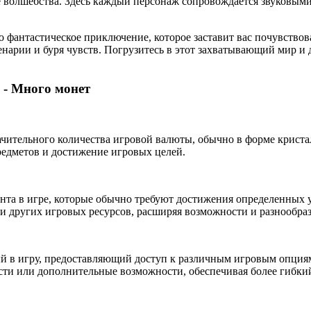
 волшебства. Здесь каждый персонаж сопровождается звуковыми
то фантастическое приключение, которое заставит вас почувство
арии и буря чувств. Погрузитесь в этот захватывающий мир и 
 - Много монет
ачительного количества игровой валюты, обычно в форме криста
редметов и достижение игровых целей.
нта в игре, которые обычно требуют достижения определенных 
и других игровых ресурсов, расширяя возможности и разнообраз
 в игру, предоставляющий доступ к различным игровым опциям
ости или дополнительные возможности, обеспечивая более гибк