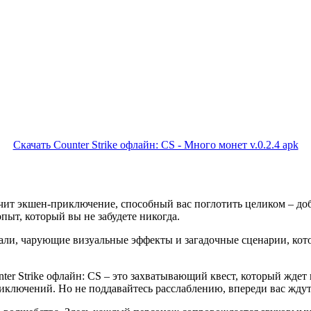
Скачать Counter Strike офлайн: CS - Много монет v.0.2.4 apk
чит экшен-приключение, способный вас поглотить целиком – добр
ыт, который вы не забудете никогда.
али, чарующие визуальные эффекты и загадочные сценарии, кото
unter Strike офлайн: CS – это захватывающий квест, который жде
иключений. Но не поддавайтесь расслаблению, впереди вас жду