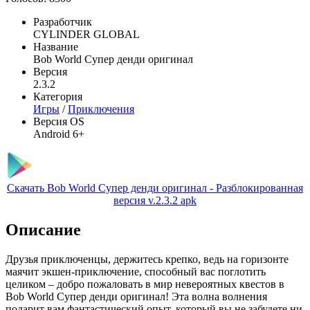
Разработчик
CYLINDER GLOBAL
Название
Bob World Супер денди оригинал
Версия
2.3.2
Категория
Игры
/
Приключения
Версия OS
Android 6+
Скачать Bob World Супер денди оригинал - Разблокированная
версия v.2.3.2 apk
Описание
Друзья приключенцы, держитесь крепко, ведь на горизонте
маячит экшен-приключение, способный вас поглотить
целиком – добро пожаловать в мир невероятных квестов в
Bob World Супер денди оригинал! Эта волна волнения
подарит вам фантастический опыт, который вы не забудете ни