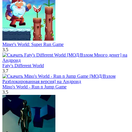
Miner's World: Super Run Game
3.5
Faty's Different World
3.7
Mino's World - Run n Jump Game
3.5