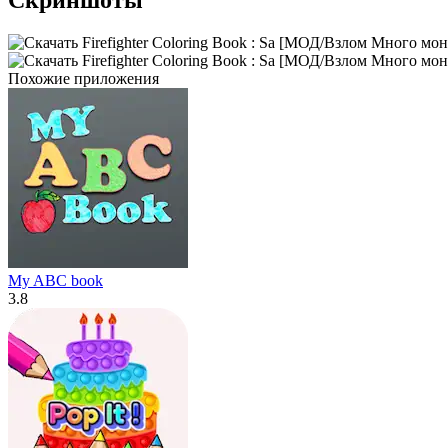
Похожие приложения
My ABC book
3.8