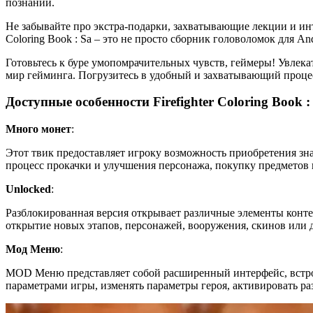
познаний.
Не забывайте про экстра-подарки, захватывающие лекции и инт
Coloring Book : Sa – это не просто сборник головоломок для A
Готовьтесь к буре умопомрачительных чувств, геймеры! Увлекат
мир гейминга. Погрузитесь в удобный и захватывающий процес
Доступные особенности Firefighter Coloring Book :
Много монет
:
Этот твик предоставляет игроку возможность приобретения зн
процесс прокачки и улучшения персонажа, покупку предметов 
Unlocked
:
Разблокированная версия открывает различные элементы конте
открытие новых этапов, персонажей, вооружения, скинов или 
Мод Меню
:
MOD Меню представляет собой расширенный интерфейс, встро
параметрами игры, изменять параметры героя, активировать р