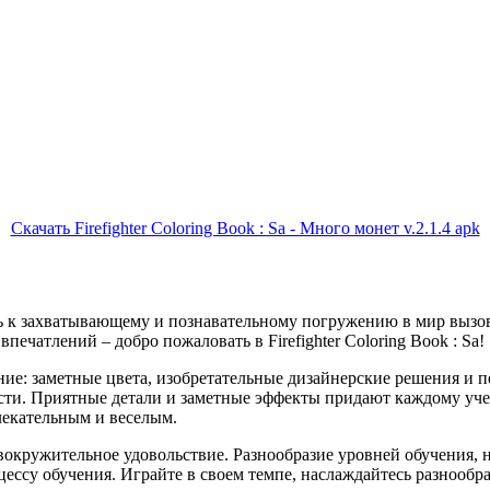
Скачать Firefighter Coloring Book : Sa - Много монет v.2.1.4 apk
сь к захватывающему и познавательному погружению в мир вызо
печатлений – добро пожаловать в Firefighter Coloring Book : Sa!
ние: заметные цвета, изобретательные дизайнерские решения и
сти. Приятные детали и заметные эффекты придают каждому уче
лекательным и веселым.
оловокружительное удовольствие. Разнообразие уровней обучения,
ессу обучения. Играйте в своем темпе, наслаждайтесь разнообра