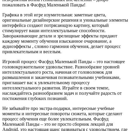
пожаловать в Фасфуд Маленькой Панды!
Графика в этой игре изумительная: заметные цвета,
оригинальные дизайнерские решения и уникальные элементы
интерфейса создают потрясающую картину, который
стимулирует ваши интеллектуальные способности.
Завораживающие детали и зрелищные эффекты придают
каждому моменту обучения изысканное очарование, а
аудиоэффекты , словно гармония обучения, делает процесс
привлекательным и веселым.
Игровой процесс Фасфуд Маленькой Панды – это настоящее
головокружительное удовольствие. Разнообразие уровней
интеллектуального роста, начиная от головоломок для
размышления и заканчивая познавательными учебниками,
приглашает вас к увлекательному процессу
интеллектуального развития. Играйте в своем темпе,
наслаждайтесь разнообразием задач и получайте радость от
постижения глубоких познаний.
Не забывайте про экстра-подарки, интересные учебные
моменты и интересные повороты сюжета, которые сделают
процесс обучения еще более увлекательным. Фасфуд
Маленькой Панды – это не просто сборник лекций для
Android, это настоящая шанс развиваться с удовольствием, где