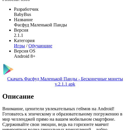
Разработчик
BabyBus
Название
Фасфуд Маленькой Панды
Версия
2.1.1
Категория
Игры
/
Обучающие
Версия OS
Android 8+
Скачать Фасфуд Маленькой Панды - Бесконечные монеты
v.2.1.1 apk
Описание
Внимание, ценители увлекательных геймов на Android!
Готовьтесь к эпическому и образовательному погружению в
мир челленджей прямо на вашем мобильном смартфоне.
Сдерживайте свои эмоции, ведь на горизонте маячит
невероятная волна гениальных впечатлений – добро