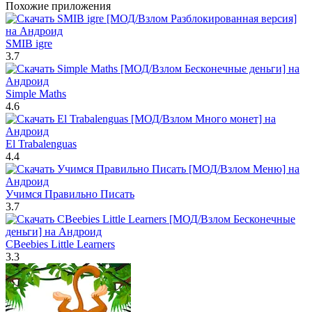
Похожие приложения
SMIB igre
3.7
Simple Maths
4.6
El Trabalenguas
4.4
Учимся Правильно Писать
3.7
CBeebies Little Learners
3.3