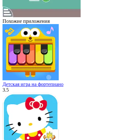
Похожие приложения
Детская игра на фортепиано
3.5