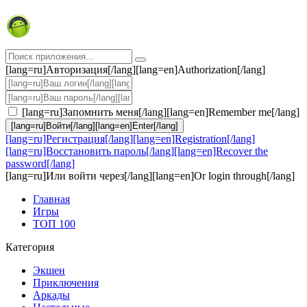
[lang=ru]Авторизация[/lang][lang=en]Authorization[/lang]
[lang=ru]Запомнить меня[/lang][lang=en]Remember me[/lang]
[lang=ru]Войти[/lang][lang=en]Enter[/lang]
[lang=ru]Регистрация[/lang][lang=en]Registration[/lang]
[lang=ru]Восстановить пароль[/lang][lang=en]Recover the
password[/lang]
[lang=ru]Или войти через[/lang][lang=en]Or login through[/lang]
Главная
Игры
ТОП 100
Категория
Экшен
Приключения
Аркады