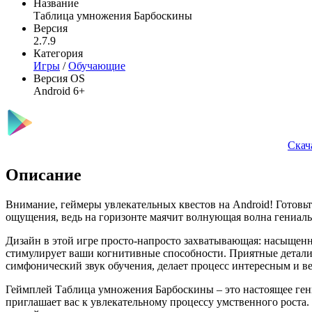
Название
Таблица умножения Барбоскины
Версия
2.7.9
Категория
Игры
/
Обучающие
Версия OS
Android 6+
Скач
Описание
Внимание, геймеры увлекательных квестов на Android! Готов
ощущения, ведь на горизонте маячит волнующая волна гениал
Дизайн в этой игре просто-напросто захватывающая: насыщен
стимулирует ваши когнитивные способности. Приятные детали
симфонический звук обучения, делает процесс интересным и в
Геймплей Таблица умножения Барбоскины – это настоящее гени
приглашает вас к увлекательному процессу умственного роста