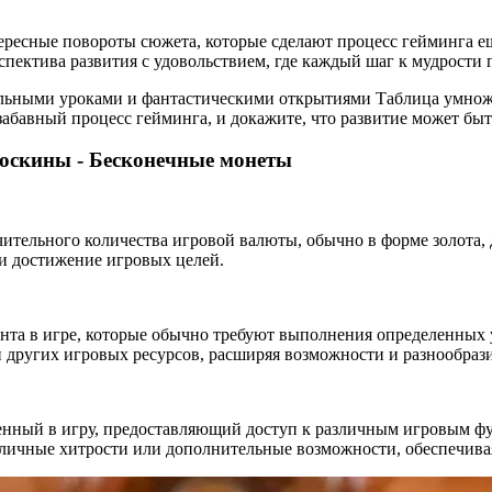
ересные повороты сюжета, которые сделают процесс гейминга е
спектива развития с удовольствием, где каждый шаг к мудрости 
тельными уроками и фантастическими открытиями Таблица умнож
 забавный процесс гейминга, и докажите, что развитие может б
оскины - Бесконечные монеты
чительного количества игровой валюты, обычно в форме золота,
и достижение игровых целей.
нта в игре, которые обычно требуют выполнения определенных 
 других игровых ресурсов, расширяя возможности и разнообрази
нный в игру, предоставляющий доступ к различным игровым фу
азличные хитрости или дополнительные возможности, обеспечива