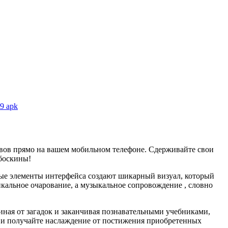
9 apk
овов прямо на вашем мобильном телефоне. Сдерживайте свои
боскины!
ные элементы интерфейса создают шикарный визуал, который
альное очарование, а музыкальное сопровождение , словно
иная от загадок и заканчивая познавательными учебниками,
й и получайте наслаждение от постижения приобретенных