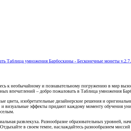
ать Таблица умножения Барбоскины - Бесконечные монеты v.2.7.
ьтесь к необычайному и познавательному погружению в мир выз
ьных впечатлений – добро пожаловать в Таблица умножения Бар
ные цвета, изобретательные дизайнерские решения и оригиналь
 и визуальные эффекты придают каждому моменту обучения уник
еселым.
альная развлекуха. Разнообразие образовательных уровней, нач
. Отдыхайте в своем темпе, наслаждайтесь разнообразием мисси