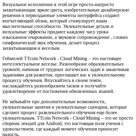
Визуальное исполнение в этой игре просто-напросто
захватывающая: яркие цвета, изобретательные дизайнерские
решения и первозданные элементы интерфейса создают
впечатляющий облик, который стимулирует ваши
мыслительные способности. Увлекательные детали и
визуальные эффекты придают каждому часу урока
изысканное очарование, а звуковое сопровождение , словно
симфонический звук обучения, делает процесс
захватывающим и веселым.
Геймплей TTcoin Network - Cloud Mining – это настоящее
интеллектуальное веселье. Разнообразие образовательных
уровней, начиная от трудных логических задач и заканчивая
заданиями для развития, приглашает вас к увлекательному
процессу обучения. Впускайтесь в своем темпе,
наслаждайтесь разнообразием тасков и получайте
удовлетворение от постижения обновленных знаний.
Не забывайте про дополнительные возможности,
увлекательные занятия и увлекательные сценарии, которые
сделают процесс развлекательного обучения еще более
увлекательным. TTcoin Network - Cloud Mining – это не просто
сборник лекций для Android, это настоящая поля учения с
удовольствием, где каждый момент обучения приносит
радость.