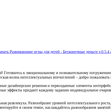
ачать Развивающие игры для детей - Бесконечные деньги v.0.5.4 
! Готовьтесь к эмоциональному и познавательному погружению
ческая волна интеллектуальных впечатлений – добро пожаловать
льные дизайнерские решения и первозданные элементы интерфей
тные эффекты придают каждому заданию индивидуальное очаров
ная развлекуха. Разнообразие уровней интеллектуального роста,
ментируйте в своем темпе, наслаждайтесь разнообразием заняти