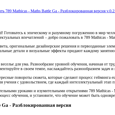
ть 789 Mathicas - Maths Battle Ga - Разблокированная версия v.0.2
! Готовьтесь к эпическому и разумному погружению в мир чел
ектуальных впечатлений – добро пожаловать в 789 Mathicas - Math
цвета, оригинальные дизайнерские решения и первозданные эле
льные детали и визуальные эффекты придают каждому занятию у
ее веселье для ума. Разнообразие уровней обучения, начиная от т
ментируйте в своем темпе, наслаждайтесь разнообразием задач 
есные повороты сюжета, которые сделают процесс гейминга еще б
ля учения с удовольствием, где каждый интеллектуальный этап п
тельными уроками и изумительными открытиями 789 Mathicas - Ma
роцесс обучения, и установите, что обучение может быть одно
le Ga - Разблокированная версия