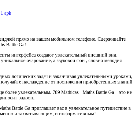
.1 apk
ленджей прямо на вашем мобильном телефоне. Сдерживайте
s Battle Ga!
менты интерфейса создают увлекательный внешний вид,
никальное очарование, а звуковой фон , словно мелодия
рудных логических задач и заканчивая увлекательными уроками,
и получайте наслаждение от постижения приобретенных знаний.
олее увлекательным. 789 Mathicas - Maths Battle Ga – это не
риносит радость.
ths Battle Ga приглашает вас в увлекательное путешествие в
временно и захватывающим, и информативным!