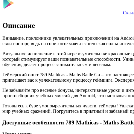
Скача
Описание
Внимание, поклонники увлекательных приключений на Android
свои восторг, ведь на горизонте маячит эпическая волна интелл
Визуальное исполнение в этой игре изумительная: красочные 
который стимулирует ваши познавательные способности. Уника
обучения, делает процесс занимательным и веселым.
Геймерский опыт 789 Mathicas - Maths Battle Ga – это настоящ
приглашает вас к увлекательному процессу гейминга. Экспери
Не забывайте про веселые бонусы, интерактивные уроки и интер
просто сборник учебных миссий для Android, это настоящая по
Готовьтесь к буре умопомрачительных чувств, геймеры! Увлека
мир учебных сражений. Погрузитесь в приятный и забавный п
Доступные особенности 789 Mathicas - Maths Batt