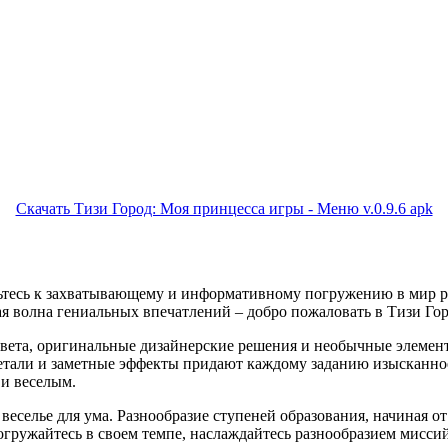
Скачать Тизи Город: Моя принцесса игры - Меню v.0.9.6 apk
вьтесь к захватывающему и информативному погружению в мир 
ая волна гениальных впечатлений – добро пожаловать в Тизи Го
 цвета, оригинальные дизайнерские решения и необычные элеме
тали и заметные эффекты придают каждому заданию изысканное 
 и веселым.
веселье для ума. Разнообразие ступеней образования, начиная о
Погружайтесь в своем темпе, наслаждайтесь разнообразием мисси