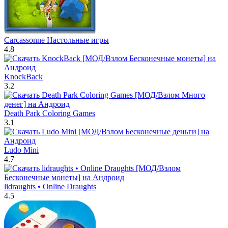
Carcassonne Настольные игры
4.8
KnockBack
3.2
Death Park Coloring Games
3.1
Ludo Mini
4.7
lidraughts • Online Draughts
4.5