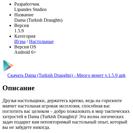
Разработчик
Lipandes Studios
Название
Dama (Turkish Draughts)
Версия
1.5.9
Категория
Игры
/
Настольные
Версия OS
Android 6+
Скачать Dama (Turkish Draughts) - Много монет v.1.5.9 apk
Описание
Друзья настольщики, держитесь крепко, ведь на горизонте
маячит настольная игровая эксплозия, способная вас
поглотить вас целиком – добро пожаловать в мир тактических
хитростей в Dama (Turkish Draughts)! Эта волна логических
задач подарит вам неповторимый настольный опыт, который
вы не забудете никогда.