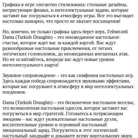
Графика в игре элегантно стилизована: стильные дизайны,
интригующие фишки, и интеллектуальные задачи, которые
заставят вас погружаться в атмосферу игры. Все это выглядит
настолько шикарно, что просто не хватает восхищения!
Но, конечно, не только графика здесь берет верх. Геймплей
Dama (Turkish Draughts) – это неизведанное настольное
счастье, которое ждет вас за каждой картой. Вас ждут
разнообразные настольные приключения, от легких
логических головоломок, до неожиданных внезапных атак.
Но не ослабляйтесь, впереди вас ждут новые уровни
интеллектуального азарта!
Звуковое сопровождение – это как симфония настольных игр.
Здесь каждая победа сопровождается звуковыми эффектами,
которые вас погружают в атмосферу в мир интеллектуальных
поединков.
Dama (Turkish Draughts) – это бесконечное настольное веселье,
это великолепная настольная одиссея, которое заставит вас
погрузиться в мир стратегий. Готовьтесь к потрясающим
эмоциям – вас ждут увлекательные настольные дуэли,
восхитительные уровни и огромный настольный
эмоциональный заряд. Погрузитесь в этот логический
настольный ландшафт и докажите всему виртуальному миру,