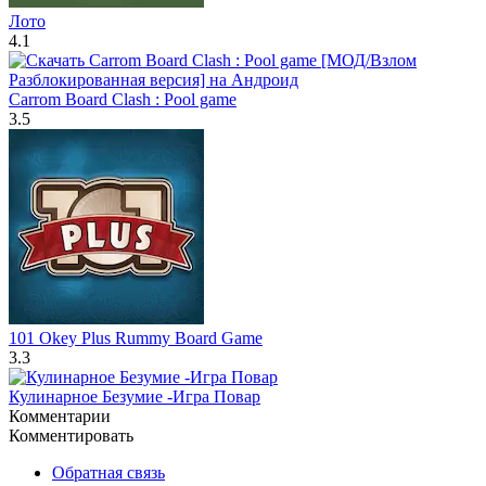
Лото
4.1
Carrom Board Clash : Pool game
3.5
101 Okey Plus Rummy Board Game
3.3
Кулинарное Безумие -Игра Повар
Комментарии
Комментировать
Обратная связь