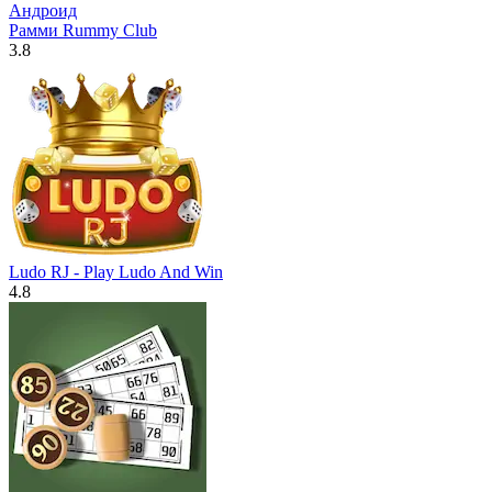
Рамми Rummy Club
3.8
Ludo RJ - Play Ludo And Win
4.8