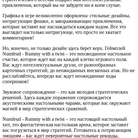
приключения, который вы не забудете ни в коем случае.
Графика в игре великолепно оформлена: стильные дизайны,
интригующие фишки, и завораживающие приключения,
которые заставят вас наслаждаться каждым ходом. Все это
выглядит настолько интригующе, что просто не хватает
комментариев!
Но, конечно, не только дизайн здесь берет верх. Геймплей
Numfeud - Rummy with a twist – это неизведанное настольное
счастье, которое ждет вас на каждой клетке игрового поля.
Вас ждут интеллектуальные дуэли, от разнообразных
карточных стратегий, до неожиданных внезапных атак. Но не
расслабляйтесь, впереди вас ждут неожиданные ходы
соперников!
Звуковое сопровождение – это как мелодия стратегических
решений. Здесь каждое поражение сопровождается
акустическими настольными чарами, которые вас окружают
магией в мир стратегических сражений.
Numfeud - Rummy with a twist – это настоящий настольный
хит, это фантастическая настольная арена, которое заставит
вас погрузиться в мир стратегий. Готовьтесь к потрясающим
эмоциям – вас ждут невероятные настольные рекорды,