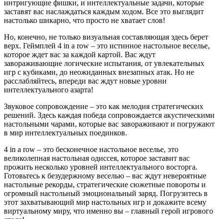
интригующие фишки, и интеллектуальные задачи, которые
заставят вас наслаждаться каждым ходом. Все это выглядит
настолько шикарно, что просто не хватает слов!
Но, конечно, не только визуальная составляющая здесь берет
верх. Геймплей 4 in a row – это истинное настольное веселье,
которое ждет вас за каждой картой. Вас ждут
завораживающие логические испытания, от увлекательных
игр с кубиками, до неожиданных внезапных атак. Но не
расслабляйтесь, впереди вас ждут новые уровни
интеллектуального азарта!
Звуковое сопровождение – это как мелодия стратегических
решений. Здесь каждая победа сопровождается акустическими
настольными чарами, которые вас завораживают и погружают
в мир интеллектуальных поединков.
4 in a row – это бесконечное настольное веселье, это
великолепная настольная одиссея, которое заставит вас
прожить несколько уровней интеллектуального восторга.
Готовьтесь к безудержному веселью – вас ждут невероятные
настольные рекорды, стратегические сюжетные повороты и
огромный настольный эмоциональный заряд. Погрузитесь в
этот захватывающий мир настольных игр и докажите всему
виртуальному миру, что именно вы – главный герой игрового