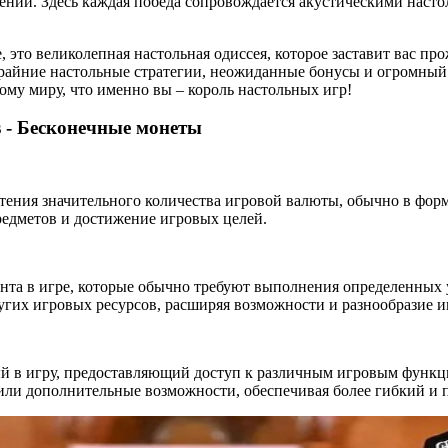
шений. Здесь каждая победа сопровождается акустическими наст
лье, это великолепная настольная одиссея, которое заставит вас 
крайние настольные стратегии, неожиданные бонусы и огромный 
му миру, что именно вы – король настольных игр!
is - Бесконечные монеты
ения значительного количества игровой валюты, обычно в форм
редметов и достижение игровых целей.
нта в игре, которые обычно требуют выполнения определенных 
угих игровых ресурсов, расширяя возможности и разнообразие и
 в игру, предоставляющий доступ к различным игровым функци
 или дополнительные возможности, обеспечивая более гибкий и