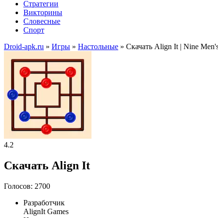
Стратегии
Викторины
Словесные
Спорт
Droid-apk.ru
»
Игры
»
Настольные
» Скачать Align It | Nine Me
4.2
Скачать Align It
Голосов: 2700
Разработчик
AlignIt Games