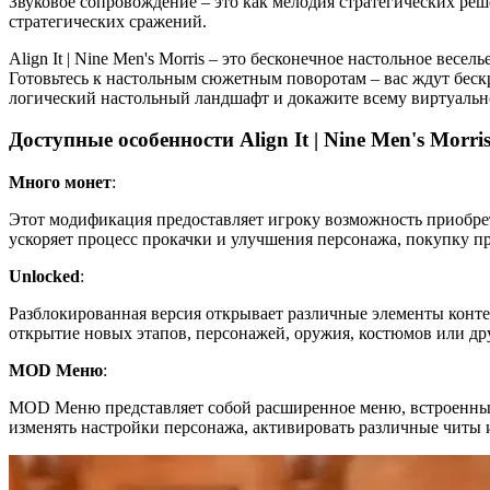
Звуковое сопровождение – это как мелодия стратегических ре
стратегических сражений.
Align It | Nine Men's Morris – это бесконечное настольное весе
Готовьтесь к настольным сюжетным поворотам – вас ждут бес
логический настольный ландшафт и докажите всему виртуально
Доступные особенности Align It | Nine Men's Morr
Много монет
:
Этот модификация предоставляет игроку возможность приобрет
ускоряет процесс прокачки и улучшения персонажа, покупку п
Unlocked
:
Разблокированная версия открывает различные элементы конте
открытие новых этапов, персонажей, оружия, костюмов или др
MOD Меню
:
MOD Меню представляет собой расширенное меню, встроенный
изменять настройки персонажа, активировать различные читы