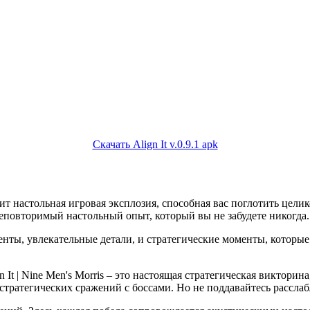
Скачать Align It v.0.9.1 apk
т настольная игровая эксплозия, способная вас поглотить целико
неповторимый настольный опыт, который вы не забудете никогда.
нты, увлекательные детали, и стратегические моменты, которые 
n It | Nine Men's Morris – это настоящая стратегическая викторин
 стратегических сражений с боссами. Но не поддавайтесь рассла