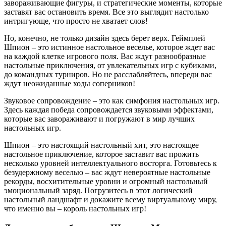
завораживающие фигуры, и стратегические моменты, которые
заставят вас остановить время. Все это выглядит настолько
интригующе, что просто не хватает слов!
Но, конечно, не только дизайн здесь берет верх. Геймплей
Шпион – это истинное настольное веселье, которое ждет вас
на каждой клетке игрового поля. Вас ждут разнообразные
настольные приключения, от увлекательных игр с кубиками,
до командных турниров. Но не расслабляйтесь, впереди вас
ждут неожиданные ходы соперников!
Звуковое сопровождение – это как симфония настольных игр.
Здесь каждая победа сопровождается звуковыми эффектами,
которые вас завораживают и погружают в мир лучших
настольных игр.
Шпион – это настоящий настольный хит, это настоящее
настольное приключение, которое заставит вас прожить
несколько уровней интеллектуального восторга. Готовьтесь к
безудержному веселью – вас ждут невероятные настольные
рекорды, восхитительные уровни и огромный настольный
эмоциональный заряд. Погрузитесь в этот логический
настольный ландшафт и докажите всему виртуальному миру,
что именно вы – король настольных игр!