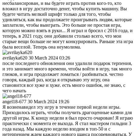
несбалансирован, и вы будете играть против кого-то, кто
вложил в игру достаточно денег, чтобы купить машину. Вы
будете читать мелкий шрифт только для того, чтобы
удивляться, как вы продолжаете проигрывать людям, которые
заплатили, чтобы выиграть. Это больше не простая игра,
которую можно взять в руки... Я играл и бросил с 2016 года, и
теперь, в 2021 году, они добавили столько всего, что мои
старые вещи больше не могут конкурировать. Раньше эта игра
была веселой. Теперь она неумолима.
avrilayka620
30 March 2024 03:26
после последнего обновления они удалили подарок терпения,
и это занимает много времени, чтобы войти в игру, так много
глюков, и игра продолжает ломаться / разбиваться. честно
говоря, каждый раз, когда я открываю эту игру, она
становится все хуже и хуже. есть много ошибок, не знаю, с
чего начать
angel18-677
30 March 2024 19:26
Я возненавидел эту игру в течение первой недели игры.
Приходилось играть, чтобы получить драгоценные камни для
другой игры. К концу недели я был просто очарован! Я играю
практически с момента ее выхода. Я стал мастером гильдии 3
года назад. Мы каждую неделю входим в топ-50 и с
нетерпением ждем каждого нового шанса посоревноваться. У