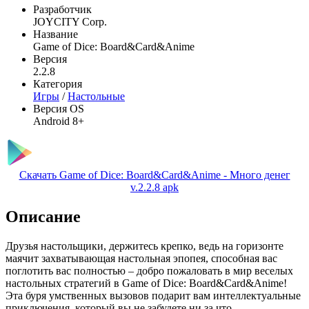
Разработчик
JOYCITY Corp.
Название
Game of Dice: Board&Card&Anime
Версия
2.2.8
Категория
Игры
/
Настольные
Версия OS
Android 8+
Скачать Game of Dice: Board&Card&Anime - Много денег
v.2.2.8 apk
Описание
Друзья настольщики, держитесь крепко, ведь на горизонте
маячит захватывающая настольная эпопея, способная вас
поглотить вас полностью – добро пожаловать в мир веселых
настольных стратегий в Game of Dice: Board&Card&Anime!
Эта буря умственных вызовов подарит вам интеллектуальные
приключения, который вы не забудете ни за что.