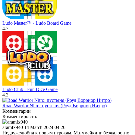
Ludo Master™ - Ludo Board Game
4.7
Ludo Club - Fun Dice Game
4.2
Road Warrior Nitro: пустыня (Роуд Ворриор Нитро)
Комментарии
Комментировать
aramfx940
14 March 2024 04:26
Недружелюбна к новым игрокам. Матчмейкинг безжалостно