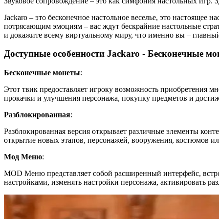
Звуковое сопровождение – это как симфония настольных игр. 
Jackaro – это бесконечное настольное веселье, это настоящее н
потрясающим эмоциям – вас ждут бескрайние настольные страт
и докажите всему виртуальному миру, что именно вы – главный
Доступные особенности Jackaro - Бесконечные м
Бесконечные монеты
:
Этот твик предоставляет игроку возможность приобретения мн
прокачки и улучшения персонажа, покупку предметов и дости
Разблокированная
:
Разблокированная версия открывает различные элементы конте
открытие новых этапов, персонажей, вооружения, костюмов ил
Мод Меню
:
MOD Меню представляет собой расширенный интерфейс, встро
настройками, изменять настройки персонажа, активировать ра