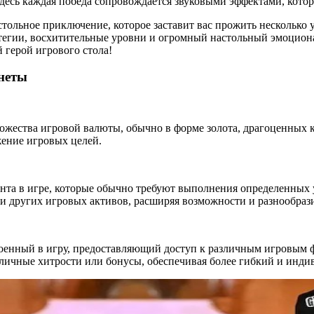
Здесь каждая победа сопровождается звуковыми эффектами, кото
астольное приключение, которое заставит вас прожить несколько 
егии, восхитительные уровни и огромный настольный эмоционал
 герой игрового стола!
онеты
ожества игровой валюты, обычно в форме золота, драгоценных к
жение игровых целей.
нта в игре, которые обычно требуют выполнения определенных у
и других игровых активов, расширяя возможности и разнообраз
енный в игру, предоставляющий доступ к различным игровым 
зличные хитрости или бонусы, обеспечивая более гибкий и инд