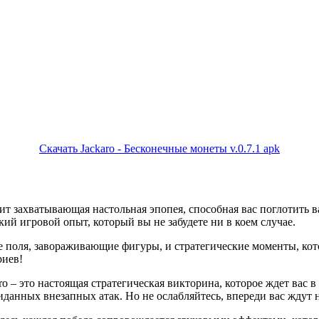
Скачать Jackaro - Бесконечные монеты v.0.7.1 apk
чит захватывающая настольная эпопея, способная вас поглотить 
кий игровой опыт, который вы не забудете ни в коем случае.
поля, завораживающие фигуры, и стратегические моменты, котор
риев!
aro – это настоящая стратегическая викторина, которое ждет вас
иданных внезапных атак. Но не ослабляйтесь, впереди вас ждут