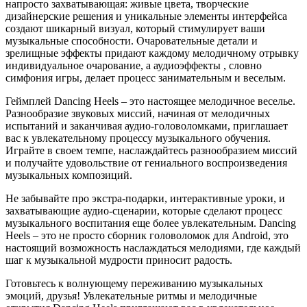
напросто захватывающая: живые цвета, творческие
дизайнерские решения и уникальные элементы интерфейса
создают шикарный визуал, который стимулирует ваши
музыкальные способности. Очаровательные детали и
зрелищные эффекты придают каждому мелодичному отрывку
индивидуальное очарование, а аудиоэффекты , словно
симфония игры, делает процесс занимательным и веселым.
Геймплей Dancing Heels – это настоящее мелодичное веселье.
Разнообразие звуковых миссий, начиная от мелодичных
испытаний и заканчивая аудио-головоломками, приглашает
вас к увлекательному процессу музыкального обучения.
Играйте в своем темпе, наслаждайтесь разнообразием миссий
и получайте удовольствие от гениального воспроизведения
музыкальных композиций.
Не забывайте про экстра-подарки, интерактивные уроки, и
захватывающие аудио-сценарии, которые сделают процесс
музыкального воспитания еще более увлекательным. Dancing
Heels – это не просто сборник головоломок для Android, это
настоящий возможность наслаждаться мелодиями, где каждый
шаг к музыкальной мудрости приносит радость.
Готовьтесь к волнующему переживанию музыкальных
эмоций, друзья! Увлекательные ритмы и мелодичные