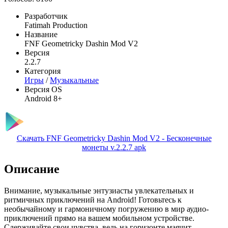
Разработчик
Fatimah Production
Название
FNF Geometricky Dashin Mod V2
Версия
2.2.7
Категория
Игры
/
Музыкальные
Версия OS
Android 8+
Скачать FNF Geometricky Dashin Mod V2 - Бесконечные
монеты v.2.2.7 apk
Описание
Внимание, музыкальные энтузиасты увлекательных и
ритмичных приключений на Android! Готовьтесь к
необычайному и гармоничному погружению в мир аудио-
приключений прямо на вашем мобильном устройстве.
Сдерживайте свои чувства, ведь на горизонте маячит