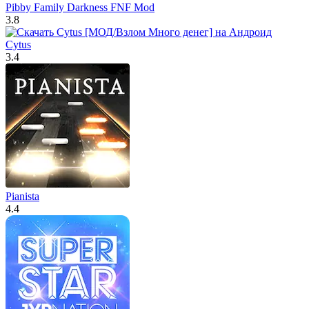
Pibby Family Darkness FNF Mod
3.8
Cytus
3.4
Pianista
4.4