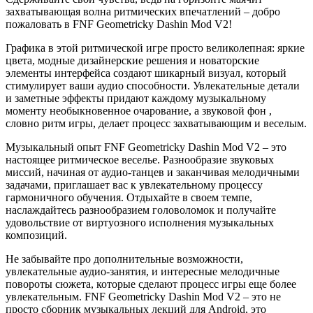
захватывающая волна ритмических впечатлений – добро
пожаловать в FNF Geometricky Dashin Mod V2!
Графика в этой ритмической игре просто великолепная: яркие
цвета, модные дизайнерские решения и новаторские
элементы интерфейса создают шикарный визуал, который
стимулирует ваши аудио способности. Увлекательные детали
и заметные эффекты придают каждому музыкальному
моменту необыкновенное очарование, а звуковой фон ,
словно ритм игры, делает процесс захватывающим и веселым.
Музыкальный опыт FNF Geometricky Dashin Mod V2 – это
настоящее ритмическое веселье. Разнообразие звуковых
миссий, начиная от аудио-танцев и заканчивая мелодичными
задачами, приглашает вас к увлекательному процессу
гармоничного обучения. Отдыхайте в своем темпе,
наслаждайтесь разнообразием головоломок и получайте
удовольствие от виртуозного исполнения музыкальных
композиций.
Не забывайте про дополнительные возможности,
увлекательные аудио-занятия, и интересные мелодичные
повороты сюжета, которые сделают процесс игры еще более
увлекательным. FNF Geometricky Dashin Mod V2 – это не
просто сборник музыкальных лекций для Android, это