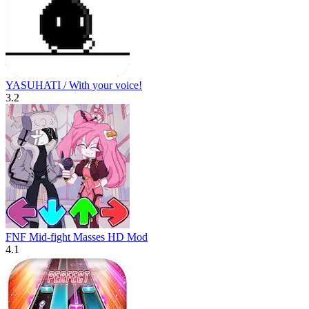
YASUHATI / With your voice!
3.2
FNF Mid-fight Masses HD Mod
4.1