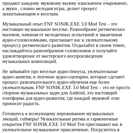
придают каждому звуковому вызову изысканное очарование,
а звуки , словно мелодия игры, делает процесс
захватывающим и веселым.
Музыкальный опыт FNF SONIK.EXE 3.0 Mod Test – это
настоящее музыкальное веселье. Разнообразие ритмических
вызовов, начиная от мелодичных испытаний и заканчивая
аудио-головоломками, приглашает вас к увлекательному
процессу ритмического развития. Отдыхайте в своем темпе,
наслаждайтесь разнообразием головоломок и получайте
удовлетворение от мастерского воспроизведения
музыкальных композиций.
Не забывайте про веселые аудио-бонусы, увлекательные
аудио-занятия, и эпичные аудио-сценарии, которые сделают
процесс развлекательного аудио-обучения еще более
увлекательным. FNF SONIK.EXE 3.0 Mod Test – это не просто
сборник музыкальных задач для Android, это настоящий
платформа для аудио-развития, где каждый звуковой этап
приносит радость.
Готовьтесь к волнующему переживанию музыкальных
эмоций, геймеры! Увлекательные ритмы и гармоничные
открытия FNF SONIK.EXE 3.0 Mod Test приглашают вас в
увлекательное музыкальное приключение. Погрузитесь в