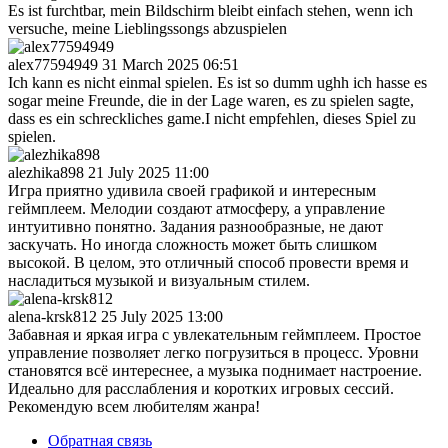
Es ist furchtbar, mein Bildschirm bleibt einfach stehen, wenn ich
versuche, meine Lieblingssongs abzuspielen
alex77594949
31 March 2025 06:51
Ich kann es nicht einmal spielen. Es ist so dumm ughh ich hasse es
sogar meine Freunde, die in der Lage waren, es zu spielen sagte,
dass es ein schreckliches game.I nicht empfehlen, dieses Spiel zu
spielen.
alezhika898
21 July 2025 11:00
Игра приятно удивила своей графикой и интересным
геймплеем. Мелодии создают атмосферу, а управление
интуитивно понятно. Задания разнообразные, не дают
заскучать. Но иногда сложность может быть слишком
высокой. В целом, это отличный способ провести время и
насладиться музыкой и визуальным стилем.
alena-krsk812
25 July 2025 13:00
Забавная и яркая игра с увлекательным геймплеем. Простое
управление позволяет легко погрузиться в процесс. Уровни
становятся всё интереснее, а музыка поднимает настроение.
Идеально для расслабления и коротких игровых сессий.
Рекомендую всем любителям жанра!
Обратная связь