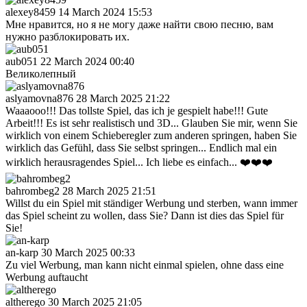
alexey8459
14 March 2024 15:53
Мне нравится, но я не могу даже найти свою песню, вам
нужно разблокировать их.
aub051
22 March 2024 00:40
Великолепный
aslyamovna876
28 March 2025 21:22
Waaaooo!!! Das tollste Spiel, das ich je gespielt habe!!! Gute
Arbeit!!! Es ist sehr realistisch und 3D... Glauben Sie mir, wenn Sie
wirklich von einem Schieberegler zum anderen springen, haben Sie
wirklich das Gefühl, dass Sie selbst springen... Endlich mal ein
wirklich herausragendes Spiel... Ich liebe es einfach... ❤️❤️❤️
bahrombeg2
28 March 2025 21:51
Willst du ein Spiel mit ständiger Werbung und sterben, wann immer
das Spiel scheint zu wollen, dass Sie? Dann ist dies das Spiel für
Sie!
an-karp
30 March 2025 00:33
Zu viel Werbung, man kann nicht einmal spielen, ohne dass eine
Werbung auftaucht
altherego
30 March 2025 21:05