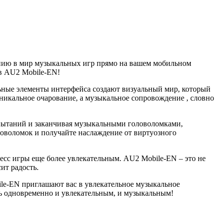
нию в мир музыкальных игр прямо на вашем мобильном
 в AU2 Mobile-EN!
ьные элементы интерфейса создают визуальный мир, который
икальное очарование, а музыкальное сопровождение , словно
спытаний и заканчивая музыкальными головоломками,
ловоломок и получайте наслаждение от виртуозного
есс игры еще более увлекательным. AU2 Mobile-EN – это не
ит радость.
le-EN приглашают вас в увлекательное музыкальное
ть одновременно и увлекательным, и музыкальным!