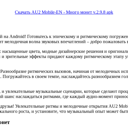
Скачать AU2 Mobile-EN - Много монет v.2.9.8 apk
 на Android! Готовьтесь к эпическому и ритмическому погруже
чит мелодичная волна звуковых впечатлений – добро пожаловать
е: насыщенные цвета, модные дизайнерские решения и оригинал
 и зрительные эффекты придают каждому ритмическому этапу ун
. Разнообразие ритмических вызовов, начиная от мелодичных и
. Погружайтесь в своем темпе, наслаждайтесь разнообразием го
, и увлекательные музыкальные сценарии, которые сделают проц
ий шанс наслаждаться ритмами, где каждый аудио-момент принос
друзья! Увлекательные ритмы и мелодичные открытия AU2 Mobi
кального роста, и установите, что музыкальный опыт может бы
онет