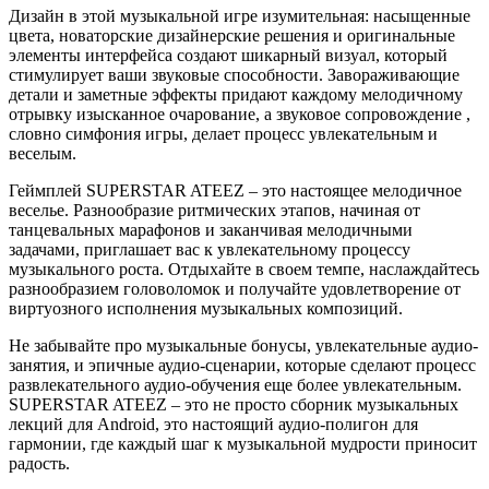
Дизайн в этой музыкальной игре изумительная: насыщенные
цвета, новаторские дизайнерские решения и оригинальные
элементы интерфейса создают шикарный визуал, который
стимулирует ваши звуковые способности. Завораживающие
детали и заметные эффекты придают каждому мелодичному
отрывку изысканное очарование, а звуковое сопровождение ,
словно симфония игры, делает процесс увлекательным и
веселым.
Геймплей SUPERSTAR ATEEZ – это настоящее мелодичное
веселье. Разнообразие ритмических этапов, начиная от
танцевальных марафонов и заканчивая мелодичными
задачами, приглашает вас к увлекательному процессу
музыкального роста. Отдыхайте в своем темпе, наслаждайтесь
разнообразием головоломок и получайте удовлетворение от
виртуозного исполнения музыкальных композиций.
Не забывайте про музыкальные бонусы, увлекательные аудио-
занятия, и эпичные аудио-сценарии, которые сделают процесс
развлекательного аудио-обучения еще более увлекательным.
SUPERSTAR ATEEZ – это не просто сборник музыкальных
лекций для Android, это настоящий аудио-полигон для
гармонии, где каждый шаг к музыкальной мудрости приносит
радость.