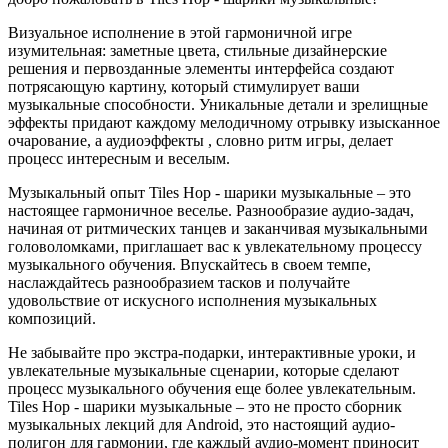
Визуальное исполнение в этой гармоничной игре
изумительная: заметные цвета, стильные дизайнерские
решения и первозданные элементы интерфейса создают
потрясающую картину, который стимулирует ваши
музыкальные способности. Уникальные детали и зрелищные
эффекты придают каждому мелодичному отрывку изысканное
очарование, а аудиоэффекты , словно ритм игры, делает
процесс интересным и веселым.
Музыкальный опыт Tiles Hop - шарики музыкальные – это
настоящее гармоничное веселье. Разнообразие аудио-задач,
начиная от ритмических танцев и заканчивая музыкальными
головоломками, приглашает вас к увлекательному процессу
музыкального обучения. Впускайтесь в своем темпе,
наслаждайтесь разнообразием тасков и получайте
удовольствие от искусного исполнения музыкальных
композиций.
Не забывайте про экстра-подарки, интерактивные уроки, и
увлекательные музыкальные сценарии, которые сделают
процесс музыкального обучения еще более увлекательным.
Tiles Hop - шарики музыкальные – это не просто сборник
музыкальных лекций для Android, это настоящий аудио-
полигон для гармонии, где каждый аудио-момент приносит