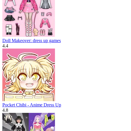
Doll Makeover: dress up games
4.4
Pocket Chibi - Anime Dress Up
4.8