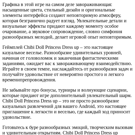
Графика в этой игре на самом деле завораживающая:
насыщенные цвета, стильный дизайн и оригинальные
элементы интерфейса создают неповторимую атмосферу,
которая безгранично радует взгляд. Увлекательные детали и
визуальные эффекты придают каждому моменту особое
очарование, а звуковое сопровождение, словно симфония
разнообразных мелодий, делает игровой опыт неповторимым.
Геймплей Chibi Doll Princess Dress up – это настоящее
казуальное веселье. Разнообразие удивительных уровней,
начиная от головоломок и заканчивая фантастическими
заданиями, ожидает вас к завораживающему взаимодействию.
Играйте в своем темпе, наслаждайтесь от разнообразия задач и
получайте удовольствие от невероятно простого и легкого
временипрепровождения.
Не забывайте про бонусы, турниры и волнующие сценарии,
которые придают игре дополнительный увлекательный шарм.
Chibi Doll Princess Dress up – это не просто разнообразие
казуальных развлечений для вашего Android, это настоящее
приглашение к легкости и веселью, где каждый ход приносит
удовольствие.
Готовьтесь к буре разнообразных эмоций, творческим вызовам
и удивительным открытиям. Chibi Doll Princess Dress up