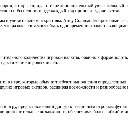
нарии, которые придают игре дополнительный увлекательный ша
ствию и беспечности, где каждый ход приносит удовольствие.
жам и удивительным открытиям. Army Commander приглашает вас 
е, что развлечения могут быть одновременно и захватывающим
чительного количества игровой валюты, обычно в форме золота,
и достижение игровых целей.
нта в игре, которые обычно требуют выполнения определенных у
других игровых активов, расширяя возможности и разнообразие 
 в игру, предоставляющий доступ к различным игровым функци
или дополнительные возможности, обеспечивая более гибкий и 