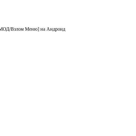
[МОД/Взлом Меню] на Андроид