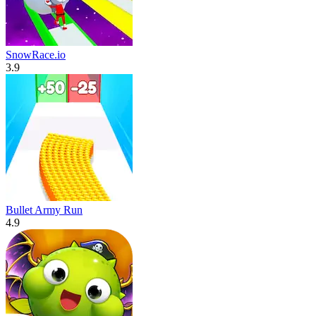
SnowRace.io
3.9
Bullet Army Run
4.9