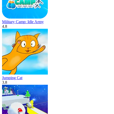
Military Camp: Idle Army
4.8
Jumping Cat
3.8