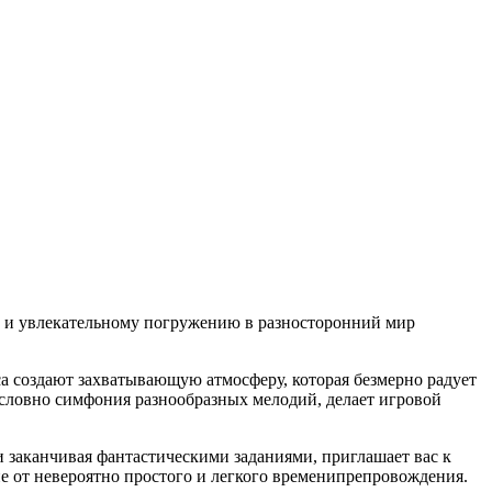
 и увлекательному погружению в разносторонний мир
а создают захватывающую атмосферу, которая безмерно радует
 словно симфония разнообразных мелодий, делает игровой
и заканчивая фантастическими заданиями, приглашает вас к
ие от невероятно простого и легкого временипрепровождения.