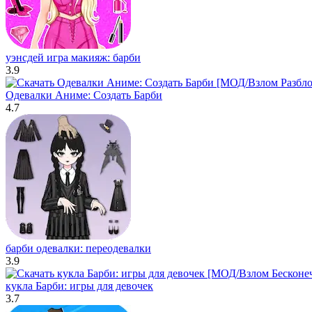
уэнсдей игра макияж: барби
3.9
Oдевалки Aниме: Cоздать Барби
4.7
барби одевалки: переодевалки
3.9
кукла Барби: игры для девочек
3.7