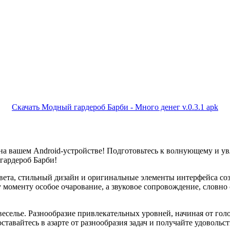
Скачать Модный гардероб Барби - Много денег v.0.3.1 apk
а вашем Android-устройстве! Подготовьтесь к волнующему и у
гардероб Барби!
ета, стильный дизайн и оригинальные элементы интерфейса созд
моменту особое очарование, а звуковое сопровождение, словно
веселье. Разнообразие привлекательных уровней, начиная от го
ставайтесь в азарте от разнообразия задач и получайте удоволь