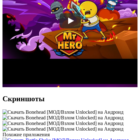
Скриншоты
Похожие приложения