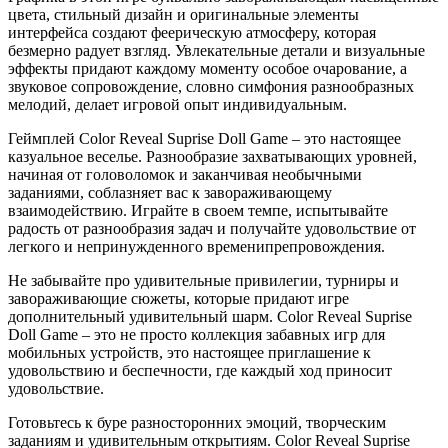
цвета, стильный дизайн и оригинальные элементы
интерфейса создают феерическую атмосферу, которая
безмерно радует взгляд. Увлекательные детали и визуальные
эффекты придают каждому моменту особое очарование, а
звуковое сопровождение, словно симфония разнообразных
мелодий, делает игровой опыт индивидуальным.
Геймплей Color Reveal Suprise Doll Game – это настоящее
казуальное веселье. Разнообразие захватывающих уровней,
начиная от головоломок и заканчивая необычными
заданиями, соблазняет вас к завораживающему
взаимодействию. Играйте в своем темпе, испытывайте
радость от разнообразия задач и получайте удовольствие от
легкого и непринужденного временипрепровождения.
Не забывайте про удивительные привилегии, турниры и
завораживающие сюжеты, которые придают игре
дополнительный удивительный шарм. Color Reveal Suprise
Doll Game – это не просто коллекция забавных игр для
мобильных устройств, это настоящее приглашение к
удовольствию и беспечности, где каждый ход приносит
удовольствие.
Готовьтесь к буре разносторонних эмоций, творческим
заданиям и удивительным открытиям. Color Reveal Suprise