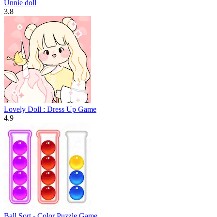
Unnie doll
3.8
Lovely Doll : Dress Up Game
4.9
Ball Sort - Color Puzzle Game