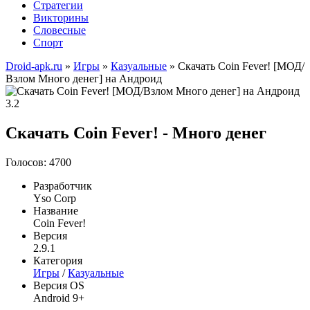
Стратегии
Викторины
Словесные
Спорт
Droid-apk.ru
»
Игры
»
Казуальные
» Скачать Coin Fever! [МОД/
Взлом Много денег] на Андроид
3.2
Скачать Coin Fever! - Много денег
Голосов: 4700
Разработчик
Yso Corp
Название
Coin Fever!
Версия
2.9.1
Категория
Игры
/
Казуальные
Версия OS
Android 9+