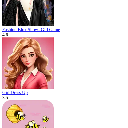
Fashion Blox Show- Girl Game
4.6
Girl Dress Up
3.5