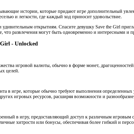
ывающие истории, которые придают игре дополнительный увлекат
еселью и легкости, где каждый ход приносит удовольствие.
и удивительным открытиям. Спасите девушку Save the Girl пригл
е, что развлечения могут быть одновременно и интересными и 
irl - Unlocked
жества игровой валюты, обычно в форме монет, драгоценностей 
ых целей.
нта в игре, которые обычно требуют выполнения определенных 
других игровых ресурсов, расширяя возможности и разнообразие
енный в игру, предоставляющий доступ к различным игровым о
зличные хитрости или бонусы, обеспечивая более гибкий и пер