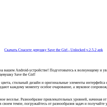
Скачать Спасите девушку Save the Girl - Unlocked v.2.5.2 apk
а вашем Android-устройстве! Подготовьтесь к волнующему и у
евушку Save the Girl!
 цвета, стильный дизайн и оригинальные элементы интерфейса 
ридают каждому моменту особое очарование, а звуковое сопрово
льное веселье. Разнообразие привлекательных уровней, начиная 
своем темпе, погружайтесь от разнообразия задач и получайте у