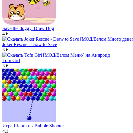
Save the doggy: Draw Dog
4.6
Joker Rescue - Draw to Save
3.6
Tofu Girl
3.6
Игра Шарики - Bubble Shooter
4.1