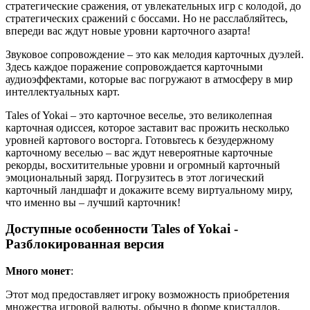
стратегические сражения, от увлекательных игр с колодой, до
стратегических сражений с боссами. Но не расслабляйтесь,
впереди вас ждут новые уровни карточного азарта!
Звуковое сопровождение – это как мелодия карточных дуэлей.
Здесь каждое поражение сопровождается карточными
аудиоэффектами, которые вас погружают в атмосферу в мир
интеллектуальных карт.
Tales of Yokai – это карточное веселье, это великолепная
карточная одиссея, которое заставит вас прожить несколько
уровней картового восторга. Готовьтесь к безудержному
карточному веселью – вас ждут невероятные карточные
рекорды, восхитительные уровни и огромный карточный
эмоциональный заряд. Погрузитесь в этот логический
карточный ландшафт и докажите всему виртуальному миру,
что именно вы – лучший карточник!
Доступные особенности Tales of Yokai -
Разблокированная версия
Много монет
:
Этот мод предоставляет игроку возможность приобретения
множества игровой валюты, обычно в форме кристаллов,