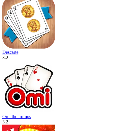
Descarte
3.2
Omi the trumps
3.2