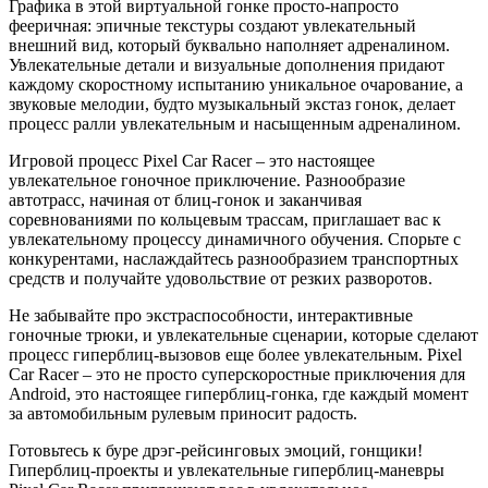
Графика в этой виртуальной гонке просто-напросто
фееричная: эпичные текстуры создают увлекательный
внешний вид, который буквально наполняет адреналином.
Увлекательные детали и визуальные дополнения придают
каждому скоростному испытанию уникальное очарование, а
звуковые мелодии, будто музыкальный экстаз гонок, делает
процесс ралли увлекательным и насыщенным адреналином.
Игровой процесс Pixel Car Racer – это настоящее
увлекательное гоночное приключение. Разнообразие
автотрасс, начиная от блиц-гонок и заканчивая
соревнованиями по кольцевым трассам, приглашает вас к
увлекательному процессу динамичного обучения. Спорьте с
конкурентами, наслаждайтесь разнообразием транспортных
средств и получайте удовольствие от резких разворотов.
Не забывайте про экстраспособности, интерактивные
гоночные трюки, и увлекательные сценарии, которые сделают
процесс гиперблиц-вызовов еще более увлекательным. Pixel
Car Racer – это не просто суперскоростные приключения для
Android, это настоящее гиперблиц-гонка, где каждый момент
за автомобильным рулевым приносит радость.
Готовьтесь к буре дрэг-рейсинговых эмоций, гонщики!
Гиперблиц-проекты и увлекательные гиперблиц-маневры